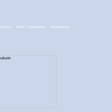
Ozeanien
Mittel- / Südamerika
Nordamerika