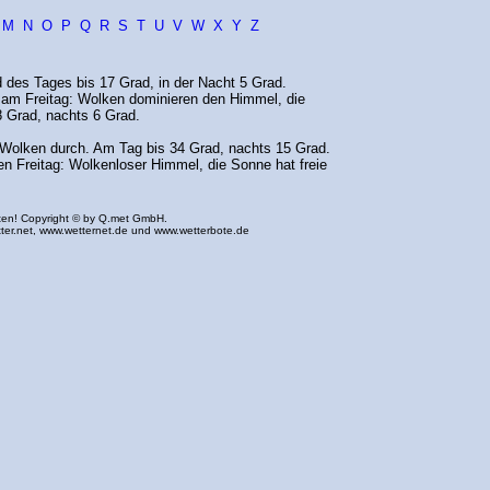
M
N
O
P
Q
R
S
T
U
V
W
X
Y
Z
 des Tages bis 17 Grad, in der Nacht 5 Grad.
m Freitag: Wolken dominieren den Himmel, die
 Grad, nachts 6 Grad.
 Wolken durch. Am Tag bis 34 Grad, nachts 15 Grad.
 Freitag: Wolkenloser Himmel, die Sonne hat freie
ten! Copyright © by Q.met GmbH.
ter.net
,
www.wetternet.de
und
www.wetterbote.de