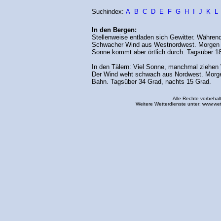
Suchindex:
A
B
C
D
E
F
G
H
I
J
K
L
In den Bergen:
Stellenweise entladen sich Gewitter. Während
Schwacher Wind aus Westnordwest. Morgen a
Sonne kommt aber örtlich durch. Tagsüber 18
In den Tälern: Viel Sonne, manchmal ziehen
Der Wind weht schwach aus Nordwest. Morgen
Bahn. Tagsüber 34 Grad, nachts 15 Grad.
Alle Rechte vorbehal
Weitere Wetterdienste unter:
www.wet