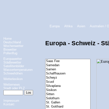
Europa
Afrika
Asien
Australien / 
Home
Europa - Schweiz - St
Deutschland
Wochenwetter
Biowetter
Pollenflug
Europawetter
Städtewetter
Satellitenbilder
Wassertemperaturen
Schneehöhen
Wetterlexikon
Wetternews
Stadt oder PLZ
Impressum
Kontakt