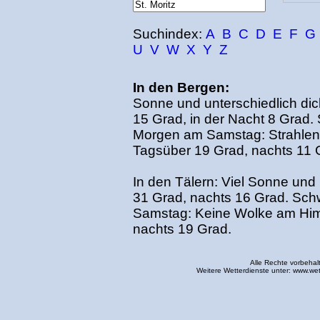
Suchindex:
A
B
C
D
E
F
G
U
V
W
X
Y
Z
In den Bergen:
Sonne und unterschiedlich di
15 Grad, in der Nacht 8 Grad
Morgen am Samstag: Strahle
Tagsüber 19 Grad, nachts 11 
In den Tälern: Viel Sonne und
31 Grad, nachts 16 Grad. Sc
Samstag: Keine Wolke am Him
nachts 19 Grad.
Alle Rechte vorbehal
Weitere Wetterdienste unter:
www.wet