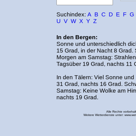
Suchindex:
A
B
C
D
E
F
G
U
V
W
X
Y
Z
In den Bergen:
Sonne und unterschiedlich di
15 Grad, in der Nacht 8 Grad
Morgen am Samstag: Strahle
Tagsüber 19 Grad, nachts 11 
In den Tälern: Viel Sonne und
31 Grad, nachts 16 Grad. Sc
Samstag: Keine Wolke am Him
nachts 19 Grad.
Alle Rechte vorbehal
Weitere Wetterdienste unter:
www.wet