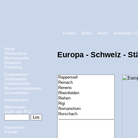
Europa
Afrika
Asien
Australien / 
Home
Europa - Schweiz - St
Deutschland
Wochenwetter
Biowetter
Pollenflug
Europawetter
Städtewetter
Satellitenbilder
Wassertemperaturen
Schneehöhen
Wetterlexikon
Wetternews
Stadt oder PLZ
Impressum
Kontakt