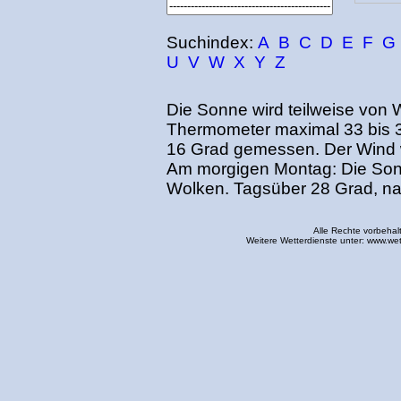
Suchindex:
A
B
C
D
E
F
G
U
V
W
X
Y
Z
Die Sonne wird teilweise von 
Thermometer maximal 33 bis 
16 Grad gemessen. Der Wind
Am morgigen Montag: Die Sonn
Wolken. Tagsüber 28 Grad, na
Alle Rechte vorbehal
Weitere Wetterdienste unter:
www.wet