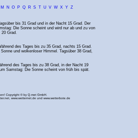
M
N
O
P
Q
R
S
T
U
V
W
X
Y
Z
agsüber bis 31 Grad und in der Nacht 15 Grad. Der
stag: Die Sonne scheint und wird nur ab und zu von
 20 Grad.
ährend des Tages bis zu 35 Grad, nachts 15 Grad.
Sonne und wolkenloser Himmel. Tagsüber 38 Grad,
hrend des Tages bis zu 38 Grad, in der Nacht 19
m Samstag: Die Sonne scheint von früh bis spät.
ten! Copyright © by Q.met GmbH.
ter.net
,
www.wetternet.de
und
www.wetterbote.de