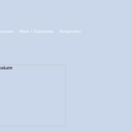
Ozeanien
Mittel- / Südamerika
Nordamerika