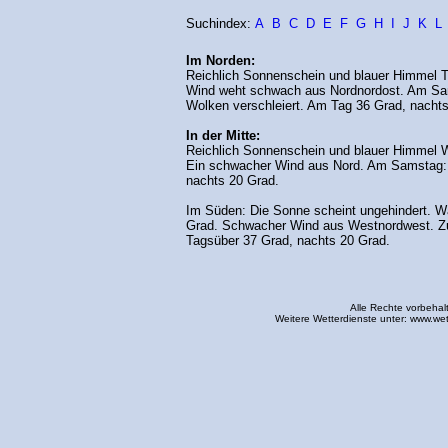
Suchindex:
A
B
C
D
E
F
G
H
I
J
K
L
Im Norden:
Reichlich Sonnenschein und blauer Himmel T
Wind weht schwach aus Nordnordost. Am Sam
Wolken verschleiert. Am Tag 36 Grad, nachts
In der Mitte:
Reichlich Sonnenschein und blauer Himmel W
Ein schwacher Wind aus Nord. Am Samstag: 
nachts 20 Grad.
Im Süden: Die Sonne scheint ungehindert. Wä
Grad. Schwacher Wind aus Westnordwest. Zu
Tagsüber 37 Grad, nachts 20 Grad.
Alle Rechte vorbehal
Weitere Wetterdienste unter:
www.wet