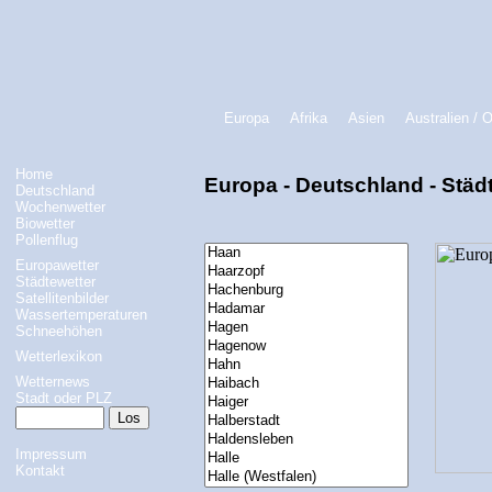
Europa
Afrika
Asien
Australien / 
Home
Europa - Deutschland - Städ
Deutschland
Wochenwetter
Biowetter
Pollenflug
Europawetter
Städtewetter
Satellitenbilder
Wassertemperaturen
Schneehöhen
Wetterlexikon
Wetternews
Stadt oder PLZ
Impressum
Kontakt