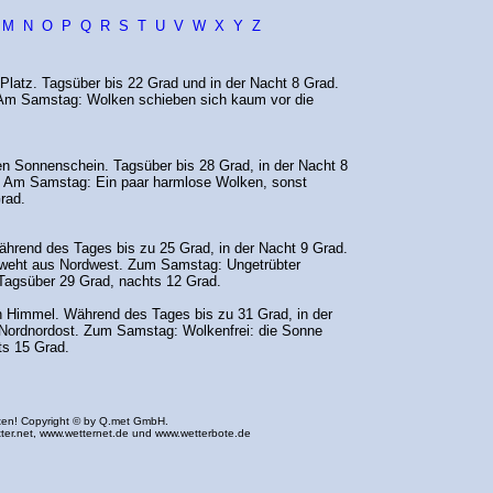
M
N
O
P
Q
R
S
T
U
V
W
X
Y
Z
Platz. Tagsüber bis 22 Grad und in der Nacht 8 Grad.
Am Samstag: Wolken schieben sich kaum vor die
n Sonnenschein. Tagsüber bis 28 Grad, in der Nacht 8
 Am Samstag: Ein paar harmlose Wolken, sonst
rad.
hrend des Tages bis zu 25 Grad, in der Nacht 9 Grad.
nd weht aus Nordwest. Zum Samstag: Ungetrübter
Tagsüber 29 Grad, nachts 12 Grad.
 Himmel. Während des Tages bis zu 31 Grad, in der
Nordnordost. Zum Samstag: Wolkenfrei: die Sonne
ts 15 Grad.
ten! Copyright © by Q.met GmbH.
ter.net
,
www.wetternet.de
und
www.wetterbote.de