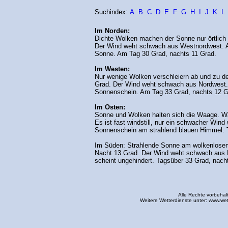
Suchindex:
A
B
C
D
E
F
G
H
I
J
K
L
Im Norden:
Dichte Wolken machen der Sonne nur örtlich 
Der Wind weht schwach aus Westnordwest. 
Sonne. Am Tag 30 Grad, nachts 11 Grad.
Im Westen:
Nur wenige Wolken verschleiern ab und zu de
Grad. Der Wind weht schwach aus Nordwest.
Sonnenschein. Am Tag 33 Grad, nachts 12 G
Im Osten:
Sonne und Wolken halten sich die Waage. Wä
Es ist fast windstill, nur ein schwacher Wi
Sonnenschein am strahlend blauen Himmel. 
Im Süden: Strahlende Sonne am wolkenlosen
Nacht 13 Grad. Der Wind weht schwach aus 
scheint ungehindert. Tagsüber 33 Grad, nach
Alle Rechte vorbehal
Weitere Wetterdienste unter:
www.wet