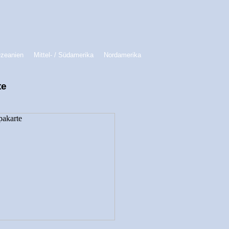
Ozeanien
Mittel- / Südamerika
Nordamerika
te