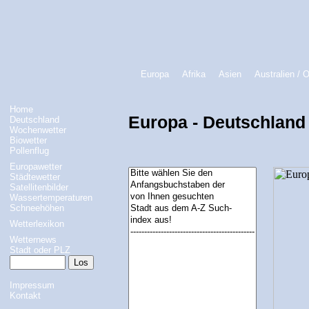
Europa
Afrika
Asien
Australien / 
Home
Europa - Deutschland 
Deutschland
Wochenwetter
Biowetter
Pollenflug
Europawetter
Städtewetter
Satellitenbilder
Wassertemperaturen
Schneehöhen
Wetterlexikon
Wetternews
Stadt oder PLZ
Impressum
Kontakt