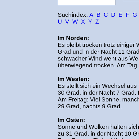
Suchindex:
A
B
C
D
E
F
G
U
V
W
X
Y
Z
Im Norden:
Es bleibt trocken trotz einige
Grad und in der Nacht 11 Grad. E
schwacher Wind weht aus West
überwiegend trocken. Am Tag 
Im Westen:
Es stellt sich ein Wechsel au
30 Grad, in der Nacht 7 Grad
Am Freitag: Viel Sonne, manc
29 Grad, nachts 9 Grad.
Im Osten:
Sonne und Wolken halten sic
zu 31 Grad, in der Nacht 10 