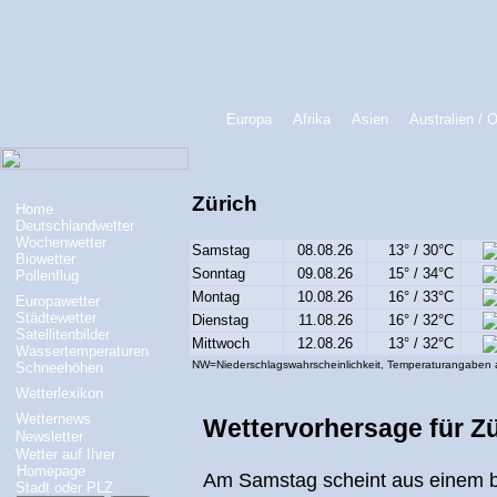
Europa
Afrika
Asien
Australien / 
Zürich
Home
Deutschlandwetter
Wochenwetter
Samstag
08.08.26
13° / 30°C
Biowetter
Sonntag
09.08.26
15° / 34°C
Pollenflug
Montag
10.08.26
16° / 33°C
Europawetter
Städtewetter
Dienstag
11.08.26
16° / 32°C
Satellitenbilder
Mittwoch
12.08.26
13° / 32°C
Wassertemperaturen
NW=Niederschlagswahrscheinlichkeit, Temperaturangaben 
Schneehöhen
Wetterlexikon
Wetternews
Wettervorhersage für Zü
Newsletter
Wetter auf Ihrer
Homepage
Am Samstag scheint aus einem b
Stadt oder PLZ